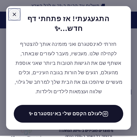
🚚 משלוח עד הבית ב-29 ₪ לכל הארץ
דילוג
התגעגעתי! אז פתחתי דף
האינסטגרם של אלמנטסורי חזר לפעילות! בואו לעקוב אחרינו
ולקבל השראה ✨ למעבר לעמוד
חדש...✨
חזרתי לאינסטגרם ואני מזמינה אותך להצטרף
עגלת
לקהילה שלנו. מעכשיו, מעבר לעזרים שבאתר,
קניות
אשתף שם את הגישות הטובות ביותר שאני אוספת
מהעולם, רגעים של הורות בגובה העיניים, וכלים
מעשיים שיהפכו גם את הבית שלך למרחב של גילוי,
ק
חגיגת ShoppingIL
שלווה ועצמאות לילדים ולילדות.
ט
ג
לעולם הקסם שלי באינסטגרם ✨
ו