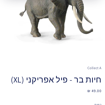
Collect A
חיות בר - פיל אפריקני (XL)
מחיר
49.00 ₪
רגיל
כמות