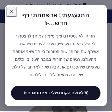
🚚 משלוח עד הבית ב-29 ₪ לכל הארץ
דילוג
התגעגעתי! אז פתחתי דף
האינסטגרם של אלמנטסורי חזר לפעילות! בואו לעקוב אחרינו
ולקבל השראה ✨ למעבר לעמוד
חדש...✨
חזרתי לאינסטגרם ואני מזמינה אותך להצטרף
עגלת
לקהילה שלנו. מעכשיו, מעבר לעזרים שבאתר,
קניות
אשתף שם את הגישות הטובות ביותר שאני אוספת
מהעולם, רגעים של הורות בגובה העיניים, וכלים
מעשיים שיהפכו גם את הבית שלך למרחב של גילוי,
דילוג
לפרטי
שלווה ועצמאות לילדים ולילדות.
המוצר
לעולם הקסם שלי באינסטגרם ✨