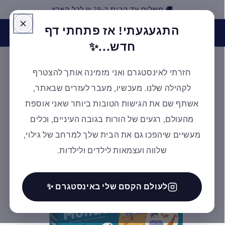
🚚 משלוח עד הבית ב-29 ₪ לכל הארץ
דילוג
התגעגעתי! אז פתחתי דף
האינסטגרם של אלמנטסורי חזר לפעילות! בואו לעקוב אחרינו
ולקבל השראה ✨ למעבר לעמוד
חדש...✨
חזרתי לאינסטגרם ואני מזמינה אותך להצטרף
עגלת
לקהילה שלנו. מעכשיו, מעבר לעזרים שבאתר,
קניות
אשתף שם את הגישות הטובות ביותר שאני אוספת
מהעולם, רגעים של הורות בגובה העיניים, וכלים
מעשיים שיהפכו גם את הבית שלך למרחב של גילוי,
דילוג
לפרטי
שלווה ועצמאות לילדים ולילדות.
המוצר
לעולם הקסם שלי באינסטגרם ✨