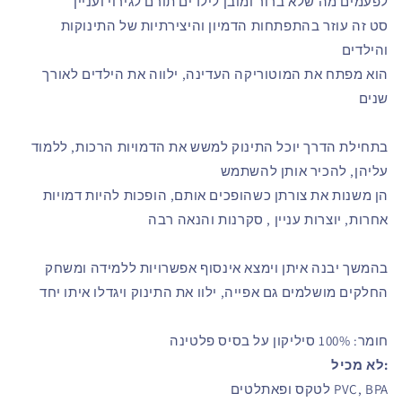
לפעמים מה שלא ברור ומובן לילדים תורם לגירוי ועניין
סט זה עוזר בהתפתחות הדמיון והיצירתיות של התינוקות
והילדים
הוא מפתח את המוטוריקה העדינה, ילווה את הילדים לאורך
שנים
בתחילת הדרך יוכל התינוק למשש את הדמויות הרכות, ללמוד
עליהן, להכיר אותן להשתמש
הן משנות את צורתן כשהופכים אותם, הופכות להיות דמויות
אחרות, יוצרות עניין , סקרנות והנאה רבה
בהמשך יבנה איתן וימצא אינסוף אפשרויות ללמידה ומשחק
החלקים מושלמים גם אפייה, ילוו את התינוק ויגדלו איתו יחד
חומר: 100% סיליקון על בסיס פלטינה
:לא מכיל
PVC, BPA לטקס ופאתלטים