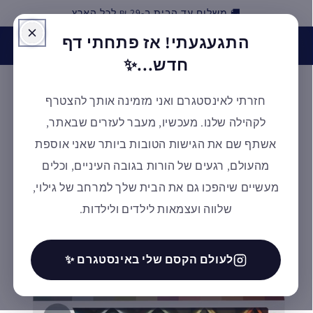
🚚 משלוח עד הבית ב-29 ₪ לכל הארץ
דילוג
התגעגעתי! אז פתחתי דף
האינסטגרם של אלמנטסורי חזר לפעילות! בואו לעקוב אחרינו
ולקבל השראה ✨ למעבר לעמוד
חדש...✨
חזרתי לאינסטגרם ואני מזמינה אותך להצטרף
עגלת
לקהילה שלנו. מעכשיו, מעבר לעזרים שבאתר,
קניות
אשתף שם את הגישות הטובות ביותר שאני אוספת
מהעולם, רגעים של הורות בגובה העיניים, וכלים
מעשיים שיהפכו גם את הבית שלך למרחב של גילוי,
דילוג
לפרטי
שלווה ועצמאות לילדים ולילדות.
המוצר
לעולם הקסם שלי באינסטגרם ✨