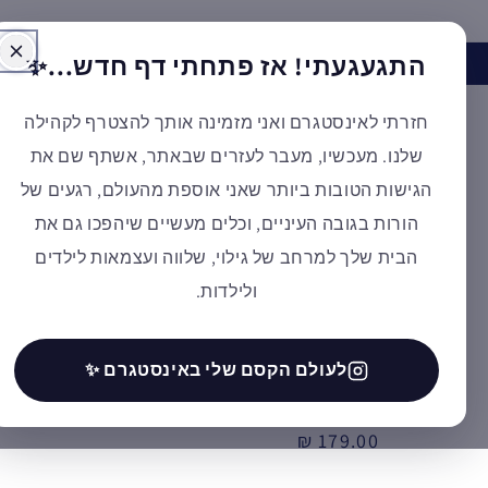
דילוג
התגעגעתי! אז פתחתי דף חדש...✨
האינסטגרם של א
חזרתי לאינסטגרם ואני מזמינה אותך להצטרף לקהילה
קולקציות מובי
שלנו. מעכשיו, מעבר לעזרים שבאתר, אשתף שם את
הגישות הטובות ביותר שאני אוספת מהעולם, רגעים של
הקהילה והשלי
הורות בגובה העיניים, וכלים מעשיים שיהפכו גם את
הבית שלך למרחב של גילוי, שלווה ועצמאות לילדים
ולילדות.
Elementessori
שרפרף הגבהה לא
לעולם הקסם שלי באינסטגרם ✨
מחיר
179.00 ₪
רגיל