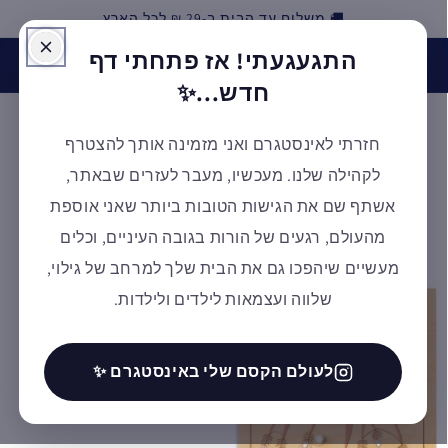
🚚 משלוח עד הבית ב-29 ₪ לכל הארץ
דילוג
התגעגעתי! אז פתחתי דף
האינסטגרם של אלמנטסורי חזר לפעילות! בואו לעקוב אחרינו
ולקבל השראה ✨ למעבר לעמוד
חדש...✨
חזרתי לאינסטגרם ואני מזמינה אותך להצטרף
עגלת
לקהילה שלנו. מעכשיו, מעבר לעזרים שבאתר,
קניות
אשתף שם את הגישות הטובות ביותר שאני אוספת
מהעולם, רגעים של הורות בגובה העיניים, וכלים
מעשיים שיהפכו גם את הבית שלך למרחב של גילוי,
דילוג
לפרטי
שלווה ועצמאות לילדים ולילדות.
המוצר
לעולם הקסם שלי באינסטגרם ✨