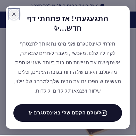
🚚 משלוח עד הבית ב-29 ₪ לכל הארץ
דילוג
התגעגעתי! אז פתחתי דף
האינסטגרם של אלמנטסורי חזר לפעילות! בואו לעקוב אחרינו
ולקבל השראה ✨ למעבר לעמוד
חדש...✨
חזרתי לאינסטגרם ואני מזמינה אותך להצטרף
עגלת
לקהילה שלנו. מעכשיו, מעבר לעזרים שבאתר,
קניות
אשתף שם את הגישות הטובות ביותר שאני אוספת
מהעולם, רגעים של הורות בגובה העיניים, וכלים
מעשיים שיהפכו גם את הבית שלך למרחב של גילוי,
דילוג
לפרטי
שלווה ועצמאות לילדים ולילדות.
המוצר
לעולם הקסם שלי באינסטגרם ✨