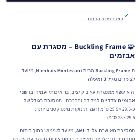
הצגת פרטי החנות
🧩
Buckling Frame – מסגרת עם
אבזמים
ה-
Buckling Frame
מבית
Nienhuis Montessori
, מיועד
לצעירים מגיל
3 ומעלה
הוא עשוי ממסגרת עץ בוק יציב, בד איכותי ועמיד ובו
שני
אבזמים צדדיים
למדידה והרכבה
.
המסגרת בגודל של
כ‑29.5 × 29.5 ס"מ (דגמי תינוקות מעט קטנים יותר:
29.5 × 28 ס"מ)
.
המסגרת מאושרת על ידי
AMI
, מיועד לשימוש בתוך כיתות
מונטסורי וגני ילדים, ומיוצרים ברמת איכות גבוהה עם עבודת