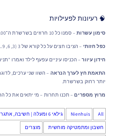
🧠 רעיונות לפעילויות
סימון עשרות
– סמנו כל 10 חרוזים בשרשרת ה־100 עם חץ מתאים.
כפל חזותי
– הציבו חצים על כל קורא של 3 (3, 6, 9...), הילד יספור וכך ילמד מכפלות.
חידון עיוור
– הכניסו עיניים עפעף לילד ואמרו "תניח א
התאמת חץ לערך הנראה
יותר רחוק בשרשרת.
מרוץ מספרים
– תכנו תחרות – מי יתאים את כל החצים ב‑1000 במהיר
All
Nienhuis
גילאי 6 ומעלה | חשיבה, אתגר ומשחק בוגר
חשבון ומתמטיקה מוחשית
מוצרים