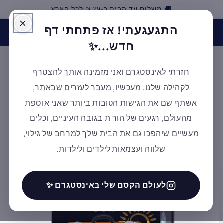
🚚 משלוח עד הבית ב-29 ₪ לכל הארץ
דילוג
התגעגעתי! אז פתחתי דף
האינסטגרם של אלמנטסורי חזר לפעילות! בואו לעקוב אחרינו
ולקבל השראה ✨ למעבר לעמוד
חדש...✨
חזרתי לאינסטגרם ואני מזמינה אותך להצטרף
עגלת
לקהילה שלנו. מעכשיו, מעבר לעזרים שבאתר,
קניות
אשתף שם את הגישות הטובות ביותר שאני אוספת
מהעולם, רגעים של הורות בגובה העיניים, וכלים
מעשיים שיהפכו גם את הבית שלך למרחב של גילוי,
דילוג
לפרטי
שלווה ועצמאות לילדים ולילדות.
המוצר
לעולם הקסם שלי באינסטגרם ✨