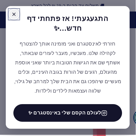
🚚 משלוח עד הבית ב-29 ₪ לכל הארץ
דילוג
התגעגעתי! אז פתחתי דף
האינסטגרם של אלמנטסורי חזר לפעילות! בואו לעקוב אחרינו
ולקבל השראה ✨ למעבר לעמוד
חדש...✨
חזרתי לאינסטגרם ואני מזמינה אותך להצטרף
עגלת
לקהילה שלנו. מעכשיו, מעבר לעזרים שבאתר,
קניות
אשתף שם את הגישות הטובות ביותר שאני אוספת
מהעולם, רגעים של הורות בגובה העיניים, וכלים
מעשיים שיהפכו גם את הבית שלך למרחב של גילוי,
דילוג
לפרטי
שלווה ועצמאות לילדים ולילדות.
המוצר
לעולם הקסם שלי באינסטגרם ✨