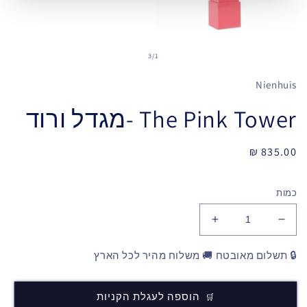
3
/
1
Nienhuis
The Pink Tower -מגדל ורוד
מחיר
835.00 ₪
רגיל
כמות
🔒 תשלום מאובטח 🚚 משלוח מהיר לכל הארץ
הוספה לעגלת הקניות